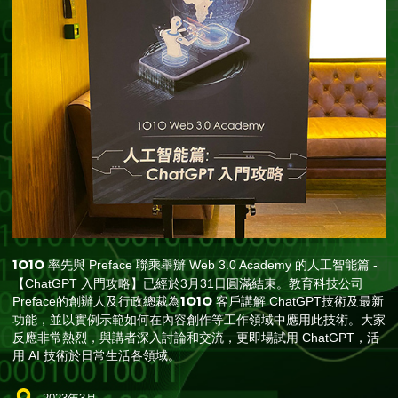
1O1O
率先與 Preface 聯乘舉辦 Web 3.0 Academy 的人工智能篇 -
【ChatGPT 入門攻略】已經於3月31日圓滿結束。教育科技公司
1O1O
Preface的創辦人及行政總裁為
客戶講解 ChatGPT技術及最新
功能，並以實例示範如何在內容創作等工作領域中應用此技術。大家
反應非常熱烈，與講者深入討論和交流，更即場試用 ChatGPT，活
用 AI 技術於日常生活各領域。