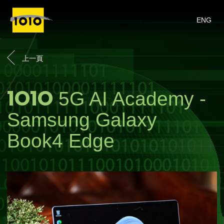
ENG
上一頁
1O1O
5G AI Academy -
Samsung Galaxy
Book4 Edge