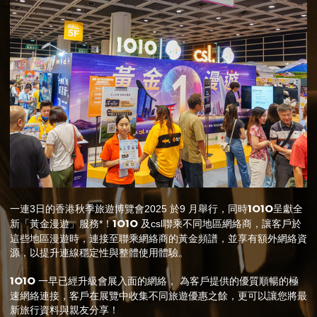
1O1O
一連3日的香港秋季旅遊博覽會2025 於9 月舉行，同時
呈獻全
1O1O
新「黃金漫遊」服務*！
及csl聯乘不同地區網絡商，讓客戶於
這些地區漫遊時，連接至聯乘網絡商的黃金頻譜，並享有額外網絡資
源，以提升連線穩定性與整體使用體驗。
1O1O
一早已經升級會展入面的網絡， 為客戶提供的優質順暢的極
速網絡連接，客戶在展覽中收集不同旅遊優惠之餘，更可以讓您將最
新旅行資料與親友分享！