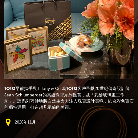
1O1O
1O1O
早前攜手與Tiffany & Co.為
客戶呈獻20世紀傳奇設計師
Jean Schlumberger的高級珠寶系列鑑賞，及「彩繪玻璃畫工作
坊」。該系列巧妙地將自然生命力注入珠寶設計靈魂，結合彩色寶石
的獨特運用，打造超凡絕倫的美鑽。
2020年11月