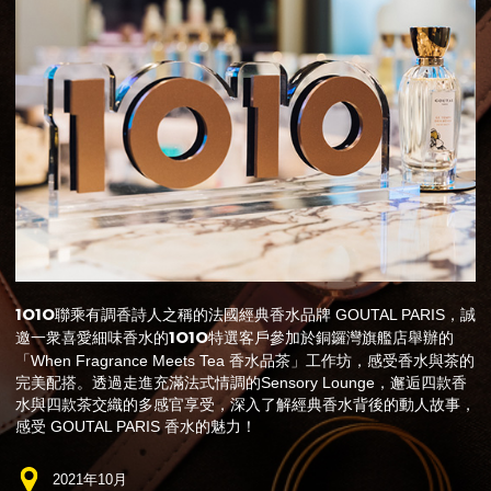
1O1O
聯乘有調香詩人之稱的法國經典香水品牌 GOUTAL PARIS，誠
1O1O
邀一衆喜愛細味香水的
特選客戶參加於銅鑼灣旗艦店舉辦的
「When Fragrance Meets Tea 香水品茶」工作坊，感受香水與茶的
完美配搭。透過走進充滿法式情調的Sensory Lounge，邂逅四款香
水與四款茶交織的多感官享受，深入了解經典香水背後的動人故事，
感受 GOUTAL PARIS 香水的魅力！
2021年10月