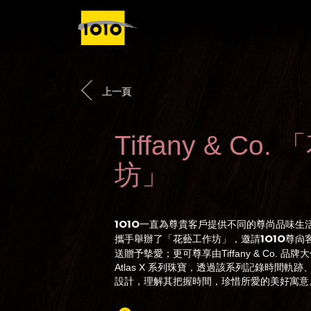
上一頁
Tiffany & Co
坊」
1O1O
一直為尊貴客戶提供不同的尊尚品味生活體驗，於
1O1O
攜手舉辦了「花藝工作坊」，邀請
尊尙
送贈予摰愛；更可尊享由Tiffany & Co. 
Atlas X 系列珠寶，透過該系列記錄時間
設計，理解其把握時間，珍惜所愛的美好寓意