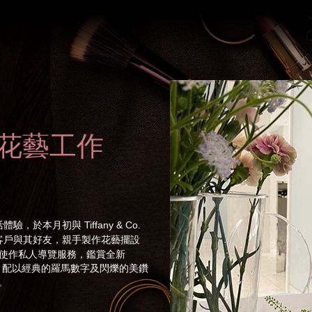
. 「花藝工作
本月初與 Tiffany & Co.
客戶與其好友，親手製作花藝擺設
品牌大使作私人導覽服務，鑑賞全新
軌跡、配以經典的羅馬數字及閃爍的美鑽
。