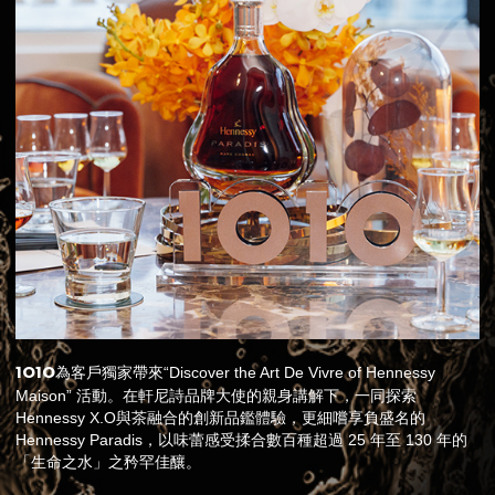
1O1O
為客戶獨家帶來“Discover the Art De Vivre of Hennessy
Maison” 活動。在軒尼詩品牌大使的親身講解下，一同探索
Hennessy X.O與茶融合的創新品鑑體驗，更細嚐享負盛名的
Hennessy Paradis，以味蕾感受揉合數百種超過 25 年至 130 年的
「生命之水」之矜罕佳釀。