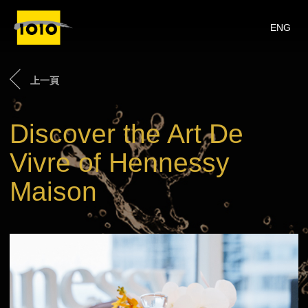
ENG
上一頁
Discover the Art De
Vivre of Hennessy
Maison