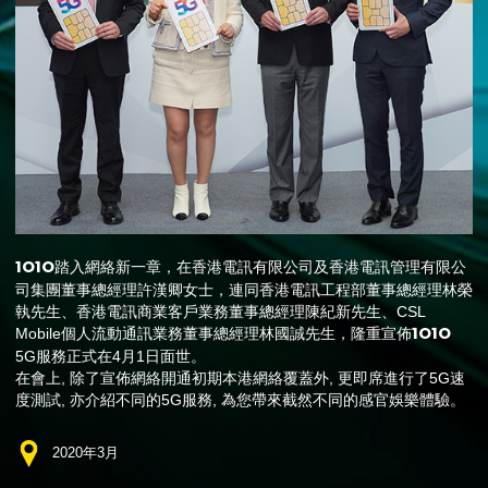
1O1O
踏入網絡新一章，在香港電訊有限公司及香港電訊管理有限公
司集團董事總經理許漢卿女士，連同香港電訊工程部董事總經理林榮
執先生、香港電訊商業客戶業務董事總經理陳紀新先生、CSL
1O1O
Mobile個人流動通訊業務董事總經理林國誠先生，隆重宣佈
5G服務正式在4月1日面世。
在會上, 除了宣佈網絡開通初期本港網絡覆蓋外, 更即席進行了5G速
度測試, 亦介紹不同的5G服務, 為您帶來截然不同的感官娛樂體驗。
2020年3月