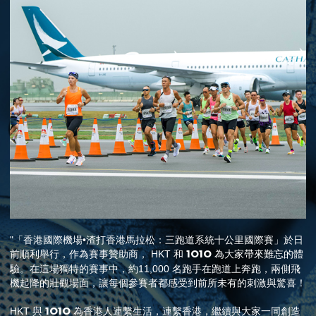
"「香港國際機場•渣打香港馬拉松：三跑道系統十公里國際賽」於日
1O1O
前順利舉行，作為賽事贊助商， HKT 和
為大家帶來難忘的體
驗。在這場獨特的賽事中，約11,000 名跑手在跑道上奔跑，兩側飛
機起降的壯觀場面，讓每個參賽者都感受到前所未有的刺激與驚喜！
1O1O
HKT 與
為香港人連繫生活，連繫香港，繼續與大家一同創造