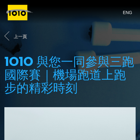
ENG
上一頁
1O1O
與您一同參與三跑
國際賽｜機場跑道上跑
步的精彩時刻