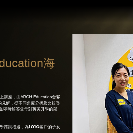
ducation海
上講座，由ARCH Education合夥
育顧問的見解，從不同角度分析及比較香
並即時解答父母對英美升學的疑
1O1O
海外升學諮詢禮遇，為
客戶的子女