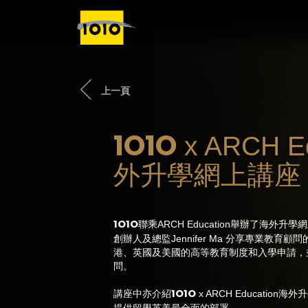
上一頁
1O1O
x ARCH E
外升學網上講座
1O1O
聯乘ARCH Education舉辦了海外升學網
創辦人及總監Jennifer Ma 分享專業教
港、英國及美國的高等教育制度和入學申請，
問。
1O1O
講座中亦介紹
x ARCH Education