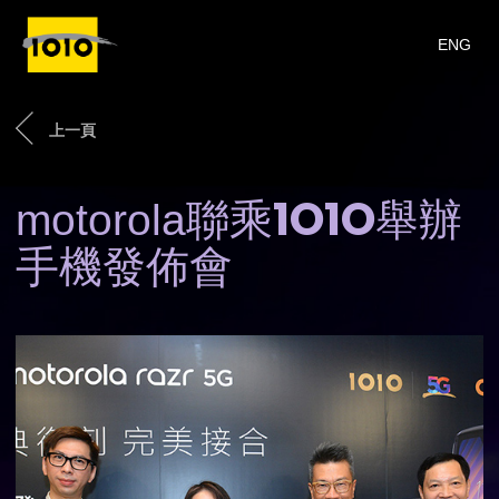
ENG
上一頁
1O1O
motorola聯乘
舉辦
手機發佈會