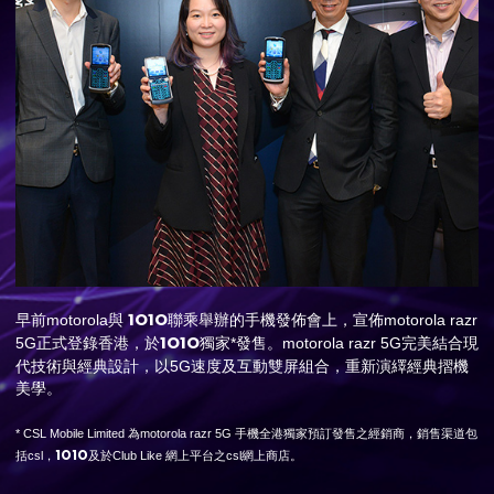
1O1O
早前motorola與
聯乘舉辦的手機發佈會上，宣佈motorola razr
1O1O
5G正式登錄香港，於
獨家*發售。motorola razr 5G完美結合現
代技術與經典設計，以5G速度及互動雙屏組合，重新演繹經典摺機
美學。
* CSL Mobile Limited 為motorola razr 5G 手機全港獨家預訂發售之經銷商，銷售渠道包
1O1O
括csl，
及於Club Like 網上平台之csl網上商店。